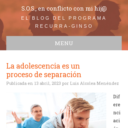
S.O.S., en conflicto con mi hij@
EL BLOG DEL PROGRAMA
RECURRA-GINSO
MENU
WEB
Todos
La adolescencia es un
Adolescentes
proceso de separación
Comunicación
Publicada en
13 abril, 2023
por
Luis Alcolea Menéndez
Educación
Bullying
Dif
Infancia
ere
Familia en conflicto
nci
Crisis de convivencia
aci
Conductas disruptivas