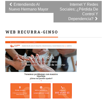
Navegación
Entendiendo Al
Internet Y Redes
Nuevo Hermano Mayor
Sociales; ¿pérdida De
de
Control Y
entradas
Dependencia?
WEB RECURRA-GINSO