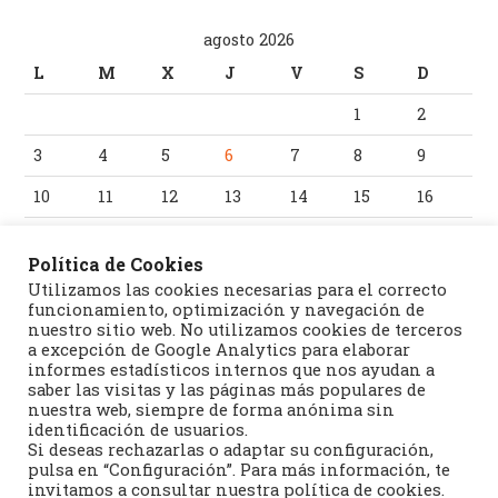
agosto 2026
L
M
X
J
V
S
D
1
2
3
4
5
6
7
8
9
10
11
12
13
14
15
16
17
18
19
20
21
22
23
Política de Cookies
24
25
26
27
28
29
30
Utilizamos las cookies necesarias para el correcto
funcionamiento, optimización y navegación de
31
nuestro sitio web. No utilizamos cookies de terceros
a excepción de Google Analytics para elaborar
informes estadísticos internos que nos ayudan a
« Jul
saber las visitas y las páginas más populares de
nuestra web, siempre de forma anónima sin
identificación de usuarios.
Si deseas rechazarlas o adaptar su configuración,
pulsa en “Configuración”. Para más información, te
invitamos a consultar nuestra política de cookies.