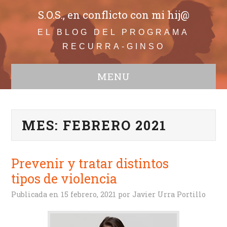
S.O.S., en conflicto con mi hij@
EL BLOG DEL PROGRAMA
RECURRA-GINSO
MENU
WEB
Todos
MES:
FEBRERO 2021
Adolescentes
Comunicación
Educación
Prevenir y tratar distintos
Bullying
tipos de violencia
Infancia
Familia en conflicto
Publicada en
15 febrero, 2021
por
Javier Urra Portillo
Crisis de convivencia
Conductas disruptivas