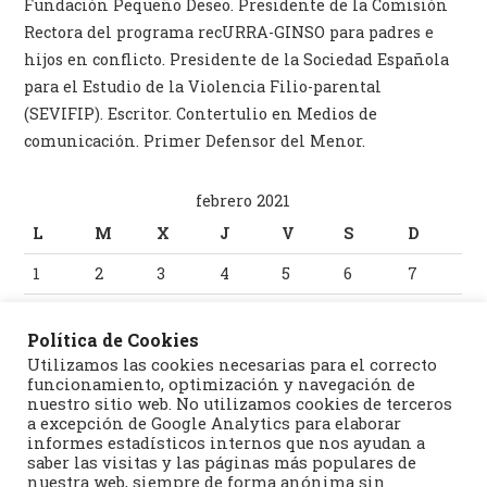
Fundación Pequeño Deseo. Presidente de la Comisión
Rectora del programa recURRA-GINSO para padres e
hijos en conflicto. Presidente de la Sociedad Española
para el Estudio de la Violencia Filio-parental
(SEVIFIP). Escritor. Contertulio en Medios de
comunicación. Primer Defensor del Menor.
febrero 2021
L
M
X
J
V
S
D
1
2
3
4
5
6
7
8
9
10
11
12
13
14
Política de Cookies
15
16
17
18
19
20
21
Utilizamos las cookies necesarias para el correcto
funcionamiento, optimización y navegación de
22
23
24
25
26
27
28
nuestro sitio web. No utilizamos cookies de terceros
a excepción de Google Analytics para elaborar
informes estadísticos internos que nos ayudan a
« Ene
Mar »
saber las visitas y las páginas más populares de
nuestra web, siempre de forma anónima sin