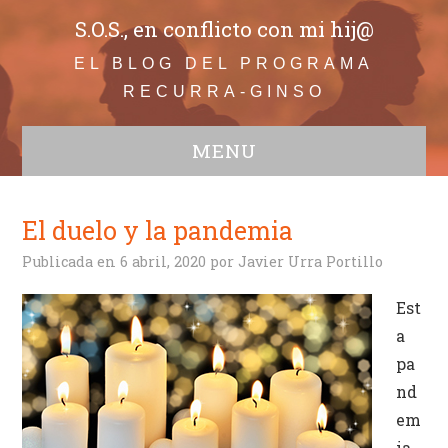
S.O.S., en conflicto con mi hij@
EL BLOG DEL PROGRAMA
RECURRA-GINSO
MENU
WEB
Todos
El duelo y la pandemia
Adolescentes
Publicada en
6 abril, 2020
por
Javier Urra Portillo
Comunicación
Educación
Est
Bullying
a
Infancia
pa
Familia en conflicto
nd
Crisis de convivencia
em
Conductas disruptivas
ia