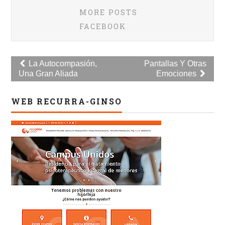
MORE POSTS
FACEBOOK
Navegación
La Autocompasión,
Pantallas Y Otras
Una Gran Aliada
Emociones
de
entradas
WEB RECURRA-GINSO