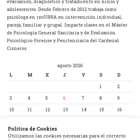
evaluación, diagnóstico y tratamiento en niños y
adolescentes. Desde Febrero de 2012 trabaja como
psicóloga en recURRA en intervención individual,
pareja, familiar y grupal. Imparte clases en el Máster
de Psicología General Sanitaria y de Evaluación
Psicológico-Forense y Penitenciaria del Cardenal
Cisneros.
agosto 2026
L
M
X
J
V
S
D
1
2
3
4
5
6
7
8
9
10
11
12
13
14
15
16
17
18
19
20
21
22
23
Política de Cookies
24
25
26
27
28
29
30
Utilizamos las cookies necesarias para el correcto