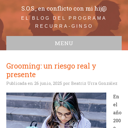
S.O.S., en conflicto con mi hij@
EL BLOG DEL PROGRAMA
RECURRA-GINSO
MENU
WEB
Todos
Grooming: un riesgo real y
Adolescentes
presente
Comunicación
Publicada en
26 junio, 2025
por
Beatriz Urra González
Educación
Bullying
En
Infancia
el
Familia en conflicto
año
Crisis de convivencia
200
Conductas disruptivas