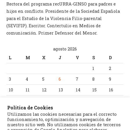
Rectora del programa recURRA-GINSO para padres e
hijos en conflicto. Presidente de la Sociedad Española
para el Estudio de la Violencia Filio-parental
(SEVIFIP). Escritor. Contertulio en Medios de
comunicación. Primer Defensor del Menor.
agosto 2026
L
M
X
J
V
S
D
1
2
3
4
5
6
7
8
9
10
11
12
13
14
15
16
17
18
19
20
21
22
23
Política de Cookies
24
25
26
27
28
29
30
Utilizamos las cookies necesarias para el correcto
funcionamiento, optimización y navegación de
31
nuestro sitio web. No utilizamos cookies de terceros
a excepción de Google Analytics para elaborar