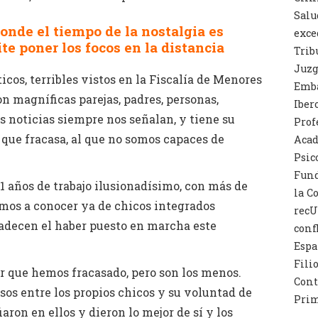
Salu
onde el tiempo de la nostalgia es
exce
e poner los focos en la distancia
Trib
Juzg
icos, terribles vistos en la Fiscalía de Menores
Emba
on magníficas parejas, padres, personas,
Iber
s noticias siempre nos señalan, y tiene su
Prof
r que fracasa, al que no somos capaces de
Acad
Psic
Fund
1 años de trabajo ilusionadísimo, con más de
la C
mos a conocer ya de chicos integrados
recU
radecen el haber puesto en marcha este
conf
Espa
Fili
ir que hemos fracasado, pero son los menos.
Cont
sos entre los propios chicos y su voluntad de
Prim
aron en ellos y dieron lo mejor de sí y los