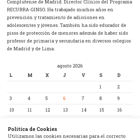
Complutense de Madrid. Director Clínico del Programa
RECURRA-GINSO. Ha trabajado muchos años en
prevención y tratamiento de adicciones en
adolescentes y jóvenes. También ha sido educador de
pisos de protección de menores además de haber sido
profesor de primaria y secundaria en diversos colegios
de Madrid y de Lima.
agosto 2026
L
M
X
J
V
S
D
1
2
3
4
5
6
7
8
9
10
11
12
13
14
15
16
17
18
19
20
21
22
23
Política de Cookies
24
25
26
27
28
29
30
Utilizamos las cookies necesarias para el correcto