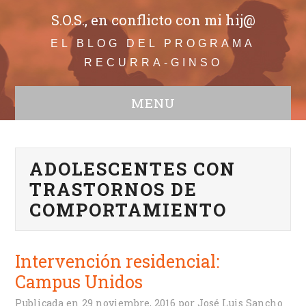
S.O.S., en conflicto con mi hij@
EL BLOG DEL PROGRAMA
RECURRA-GINSO
MENU
WEB
Todos
ADOLESCENTES CON
Adolescentes
Comunicación
TRASTORNOS DE
Educación
COMPORTAMIENTO
Bullying
Infancia
Familia en conflicto
Intervención residencial:
Crisis de convivencia
Campus Unidos
Conductas disruptivas
Publicada en
29 noviembre, 2016
por
José Luis Sancho