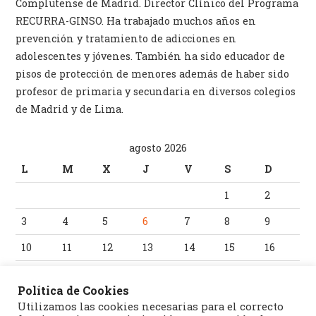
Complutense de Madrid. Director Clínico del Programa
RECURRA-GINSO. Ha trabajado muchos años en
prevención y tratamiento de adicciones en
adolescentes y jóvenes. También ha sido educador de
pisos de protección de menores además de haber sido
profesor de primaria y secundaria en diversos colegios
de Madrid y de Lima.
agosto 2026
L
M
X
J
V
S
D
1
2
3
4
5
6
7
8
9
10
11
12
13
14
15
16
17
18
19
20
21
22
23
Política de Cookies
24
25
26
27
28
29
30
Utilizamos las cookies necesarias para el correcto