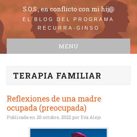
S.O.S., en conflicto con mi hij@
EL BLOG DEL PROGRAMA
RECURRA-GINSO
MENU
WEB
Todos
TERAPIA FAMILIAR
Adolescentes
Comunicación
Educación
Reflexiones de una madre
Bullying
ocupada (preocupada)
Infancia
Familia en conflicto
Publicada en
20 octubre, 2022
por
Eva Alejo
Crisis de convivencia
Conductas disruptivas