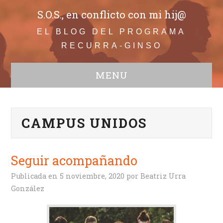
S.O.S., en conflicto con mi hij@
EL BLOG DEL PROGRAMA
RECURRA-GINSO
MENU
WEB
Todos
CAMPUS UNIDOS
Adolescentes
Comunicación
Educación
Seguir acompañando
Bullying
Infancia
Publicada en
5 noviembre, 2020
por
Beatriz Urra
Familia en conflicto
González
Crisis de convivencia
Conductas disruptivas