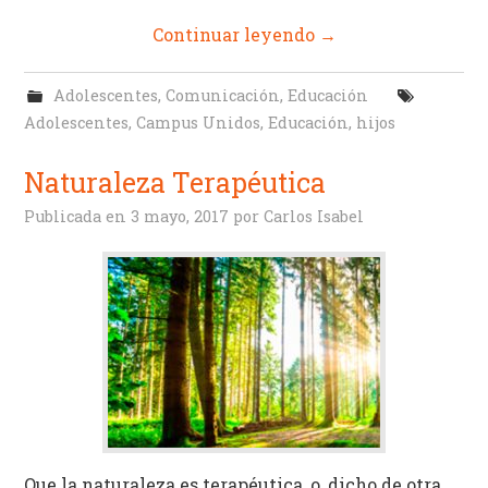
Continuar leyendo
→
Adolescentes
,
Comunicación
,
Educación
Adolescentes
,
Campus Unidos
,
Educación
,
hijos
Naturaleza Terapéutica
Publicada en
3 mayo, 2017
por
Carlos Isabel
Que la naturaleza es terapéutica, o, dicho de otra