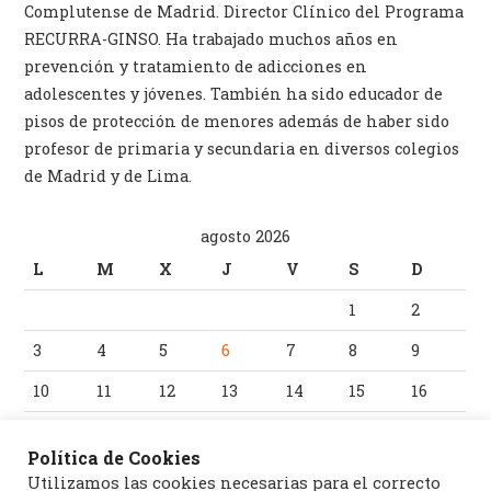
Complutense de Madrid. Director Clínico del Programa
RECURRA-GINSO. Ha trabajado muchos años en
prevención y tratamiento de adicciones en
adolescentes y jóvenes. También ha sido educador de
pisos de protección de menores además de haber sido
profesor de primaria y secundaria en diversos colegios
de Madrid y de Lima.
agosto 2026
L
M
X
J
V
S
D
1
2
3
4
5
6
7
8
9
10
11
12
13
14
15
16
17
18
19
20
21
22
23
Política de Cookies
24
25
26
27
28
29
30
Utilizamos las cookies necesarias para el correcto